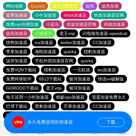
网站地图
QuickQ
旋风加速度器
旋风
旋风加速
坚果加速器
小牛加速器
tiktok加速器
狗急加速器官网
免费vqn外网加速
小蓝鸟
优途加速器官网
风驰加速器
旋风加速器
八戒看书
老王vnp
闪电猫加速器-speedcat
快鸭加速器
ins加速器
twitter加速器
CC加速器
苹果加速器
海鸥加速器
quickq
猎豹加速器
油管加速器
手机外国加速器官网
quickq
免费VQN下载站
猎豹加速器
一元机场
ios加速器
免费跨墙软件
6513下载站
银河加速器
快连vn破解版
GOROOO下载站
老王vnp
银河加速器
每天试用一小时加速器
蚂蚁npv加速器
雷霆加速免费永久
巴博下载站
黑豹加速器
芒果加速器
CC加速器
旋风pvn加速器
芒果加速器
一元机场
永久免费使用的加速器
下载
0.145653s
首页
安卓
苹果
排行
推荐