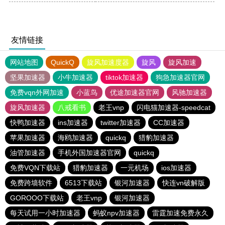
友情链接
网站地图
QuickQ
旋风加速度器
旋风
旋风加速
坚果加速器
小牛加速器
tiktok加速器
狗急加速器官网
免费vqn外网加速
小蓝鸟
优途加速器官网
风驰加速器
旋风加速器
八戒看书
老王vnp
闪电猫加速器-speedcat
快鸭加速器
ins加速器
twitter加速器
CC加速器
苹果加速器
海鸥加速器
quickq
猎豹加速器
油管加速器
手机外国加速器官网
quickq
免费VQN下载站
猎豹加速器
一元机场
ios加速器
免费跨墙软件
6513下载站
银河加速器
快连vn破解版
GOROOO下载站
老王vnp
银河加速器
每天试用一小时加速器
蚂蚁npv加速器
雷霆加速免费永久