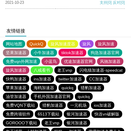
2021-10-23
支持
[0]
反对
[0]
友情链接
网站地图
QuickQ
旋风加速度器
旋风
旋风加速
坚果加速器
小牛加速器
tiktok加速器
狗急加速器官网
免费vqn外网加速
小蓝鸟
优途加速器官网
风驰加速器
旋风加速器
八戒看书
老王vnp
闪电猫加速器-speedcat
快鸭加速器
ins加速器
twitter加速器
CC加速器
苹果加速器
海鸥加速器
quickq
猎豹加速器
油管加速器
手机外国加速器官网
quickq
免费VQN下载站
猎豹加速器
一元机场
ios加速器
免费跨墙软件
6513下载站
银河加速器
快连vn破解版
GOROOO下载站
老王vnp
银河加速器