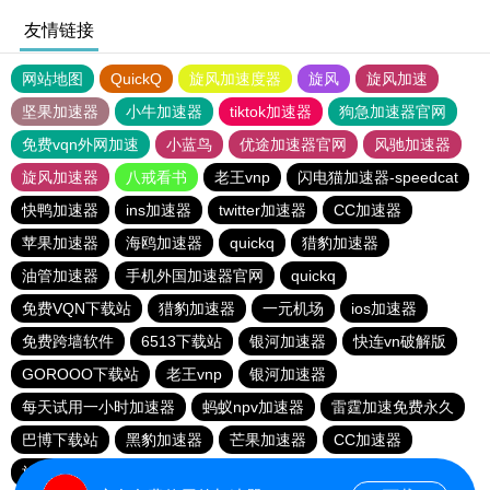
友情链接
网站地图
QuickQ
旋风加速度器
旋风
旋风加速
坚果加速器
小牛加速器
tiktok加速器
狗急加速器官网
免费vqn外网加速
小蓝鸟
优途加速器官网
风驰加速器
旋风加速器
八戒看书
老王vnp
闪电猫加速器-speedcat
快鸭加速器
ins加速器
twitter加速器
CC加速器
苹果加速器
海鸥加速器
quickq
猎豹加速器
油管加速器
手机外国加速器官网
quickq
免费VQN下载站
猎豹加速器
一元机场
ios加速器
免费跨墙软件
6513下载站
银河加速器
快连vn破解版
GOROOO下载站
老王vnp
银河加速器
每天试用一小时加速器
蚂蚁npv加速器
雷霆加速免费永久
巴博下载站
黑豹加速器
芒果加速器
CC加速器
旋风pvn加速器
芒果加速器
一元机场