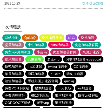
2021-10-23
支持
[0]
反对
[0]
友情链接
网站地图
QuickQ
旋风加速度器
旋风
旋风加速
坚果加速器
小牛加速器
tiktok加速器
狗急加速器官网
免费vqn外网加速
小蓝鸟
优途加速器官网
风驰加速器
旋风加速器
八戒看书
老王vnp
闪电猫加速器-speedcat
快鸭加速器
ins加速器
twitter加速器
CC加速器
苹果加速器
海鸥加速器
quickq
猎豹加速器
油管加速器
手机外国加速器官网
quickq
免费VQN下载站
猎豹加速器
一元机场
ios加速器
免费跨墙软件
6513下载站
银河加速器
快连vn破解版
GOROOO下载站
老王vnp
银河加速器