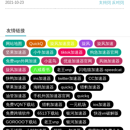
2021-10-23
支持
[0]
反对
[0]
友情链接
网站地图
QuickQ
旋风加速度器
旋风
旋风加速
坚果加速器
小牛加速器
tiktok加速器
狗急加速器官网
免费vqn外网加速
小蓝鸟
优途加速器官网
风驰加速器
旋风加速器
八戒看书
老王vnp
闪电猫加速器-speedcat
快鸭加速器
ins加速器
twitter加速器
CC加速器
苹果加速器
海鸥加速器
quickq
猎豹加速器
油管加速器
手机外国加速器官网
quickq
免费VQN下载站
猎豹加速器
一元机场
ios加速器
免费跨墙软件
6513下载站
银河加速器
快连vn破解版
GOROOO下载站
老王vnp
银河加速器